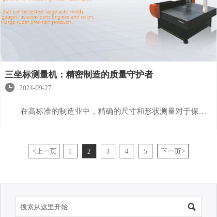
三坐标测量机：精密制造的质量守护者

2024-09-27
在高标准的制造业中，精确的尺寸和形状测量对于保证
产品质量至关重要。三坐标测量机（CMM）是一种高精度测
量设备，广泛应用于汽车、航空航天、模具制造等行业。它
通过在三个空间坐标轴上进行精确测量，为工程师提供了全
<
上一页
1
2
3
4
5
下一页
>
面的数据支持，确保了零件和组件的精确度。本文将详细介
绍三坐标测量机的工作原理、应用及维护要点，帮助读者深
入理解这一重要的测量工具。
