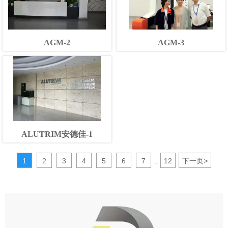
AGM-2
AGM-3
ALUTRIM安德佳-1
1
2
3
4
5
6
7
12
下一页
>
...