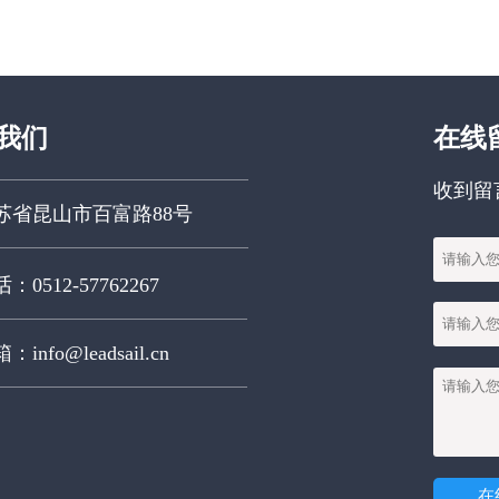
和组件的尺寸、位置及形状精度符合
严格的规格要求。今天，我们就来深
入了解三坐标测量机这一高精度设备
的显著优势和应用价值。
我们
在线
收到留
苏省昆山市百富路88号
：0512-57762267
：info@leadsail.cn
在