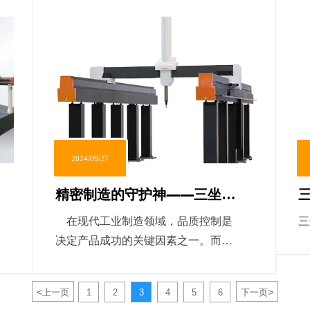
度、高速度、高效率等优势，成为了
灵
工程测量中的一种重要设备。本文将
航
为您详细介绍三维激光扫描机在工程
带
测量中的应用及其优势。
揭
中
2024/09/27
精密制造的守护神——三坐标
测量机的独特价值
在现代工业制造领域，品质控制是
三
决定产品成功的关键因素之一。而在
这一过程中，三坐标测量机（CMM）
扮演着至关重要的角色。它是工程师
<
>
上一页
1
2
3
4
5
6
下一页
们信赖的精密测量工具，确保了零件