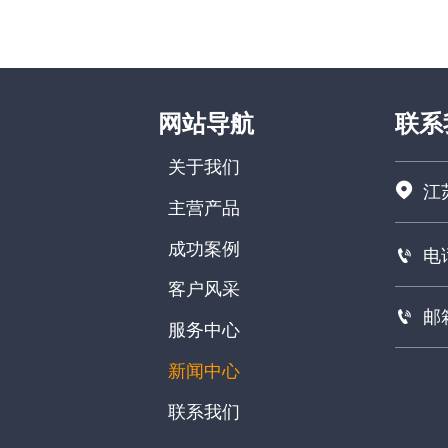
航空航天、模具制造等行业。它通过
在三个空间坐标轴上进行精确测量，
为工程师提供了全面的数据支持，确
保了零件和组件的精确度。本文将详
网站导航
联系
细介绍三坐标测量机的工作原理、应
用及维护要点，帮助读者深入理解这
关于我们
一重要的测量工具。

江
主营产品
成功案例

电话
客户风采

邮箱
服务中心
新闻中心
联系我们