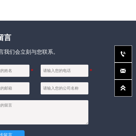
留言
言我们会立刻与您联系。



线留言