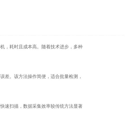
量机，耗时且成本高。随着技术进步，多种
误差。该方法操作简便，适合批量检测，
快速扫描，数据采集效率较传统方法显著