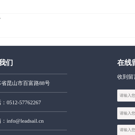
？
我们
在线
收到留
苏省昆山市百富路88号
0512-57762267
info@leadsail.cn