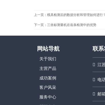
上一页：
模具检测后的数据分析和管理如何进行
下一页：
三坐标测量机在齿条检测中的优势
网站导航
联系
关于我们

江
主营产品
成功案例

电话：
客户风采

邮箱：
服务中心