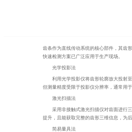
齿条作为直线传动系统的核心部件，其齿
快速检测方案已广泛应用于生产现场。
光学投影法
利用光学投影仪将齿形轮廓放大投射至屏
但测量精度受限于投影仪分辨率，通常用
激光扫描法
采用非接触式激光扫描仪对齿面进行三维
提升，且能获取完整的齿形三维信息，为
简易量具法