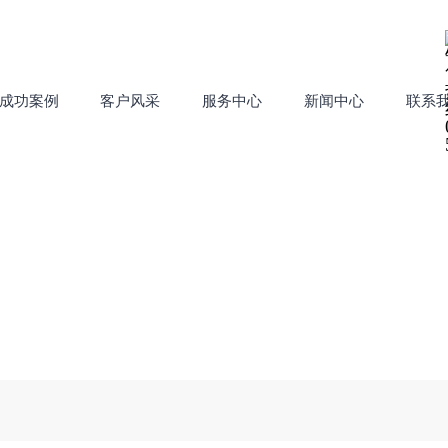
成功案例
客户风采
服务中心
新闻中心
联系