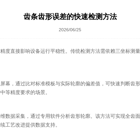
齿条齿形误差的快速检测方法
2026/06/25
形精度直接影响设备运行平稳性。传统检测方法需依赖三坐标测
幕，通过比对标准模板与实际轮廓的偏差值，可快速判断齿形
于中等精度要求的场景。
数据采集，通过专用软件分析齿形轮廓。该方法可实现全齿面
后续工艺改进提供数据支持。