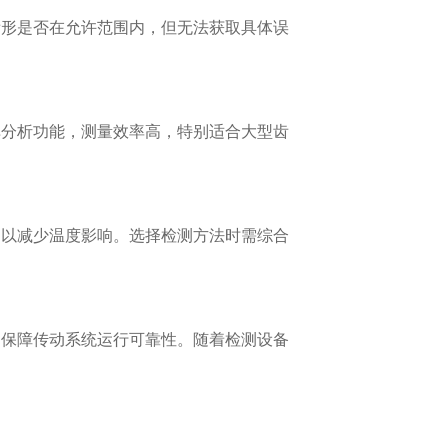
形是否在允许范围内，但无法获取具体误
分析功能，测量效率高，特别适合大型齿
以减少温度影响。选择检测方法时需综合
保障传动系统运行可靠性。随着检测设备