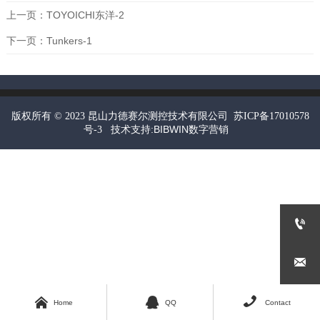
上一页：
TOYOICHI东洋-2
下一页：
Tunkers-1
昆山力德赛尔测控技术有限公司
版权所有 © 2023
苏ICP备17010578
技术支持:BIBWIN数字营销
号-3









Home
QQ
Contact