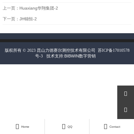
上一页：
Huaxiang华翔集团-2
下一页：
JH锦恒-2
昆山力德赛尔测控技术有限公司
版权所有 © 2023
苏ICP备17010578
技术支持:BIBWIN数字营销
号-3









Home
QQ
Contact