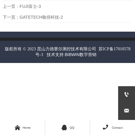
上一页：
FUJI富士-3
下一页：
GATETECH敬得科技-2
昆山力德赛尔测控技术有限公司
版权所有 © 2023
苏ICP备17010578
技术支持:BIBWIN数字营销
号-3









Home
QQ
Contact